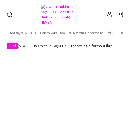
Anasayfa
VİOLET Hakim Yaka Tam Çıtlı Tesettür Uniformalar
VİOLET Hakim Y
YENİ