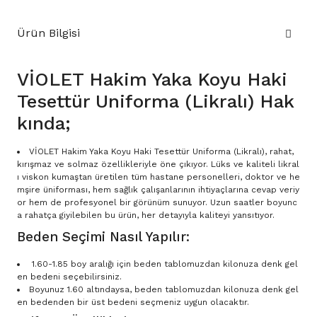
Ürün Bilgisi
VİOLET Hakim Yaka Koyu Haki
Tesettür Uniforma (Likralı) Hak
kında;
VİOLET Hakim Yaka Koyu Haki Tesettür Uniforma (Likralı), rahat,
kırışmaz ve solmaz özellikleriyle öne çıkıyor. Lüks ve kaliteli likral
ı viskon kumaştan üretilen tüm hastane personelleri, doktor ve he
mşire üniforması, hem sağlık çalışanlarının ihtiyaçlarına cevap veriy
or hem de profesyonel bir görünüm sunuyor. Uzun saatler boyunc
a rahatça giyilebilen bu ürün, her detayıyla kaliteyi yansıtıyor.
Beden Seçimi Nasıl Yapılır:
1.60-1.85 boy aralığı için beden tablomuzdan kilonuza denk gel
en bedeni seçebilirsiniz.
Boyunuz 1.60 altındaysa, beden tablomuzdan kilonuza denk gel
en bedenden bir üst bedeni seçmeniz uygun olacaktır.