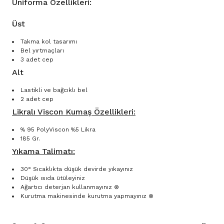
Uniforma Özellikleri:
Üst
Takma kol tasarımı
Bel yırtmaçları
3 adet cep
Alt
Lastikli ve bağcıklı bel
2 adet cep
Likralı Viscon Kumaş Özellikleri:
% 95 PolyViscon %5 Likra
185 Gr.
Yıkama Talimatı:
30° Sıcaklıkta düşük devirde yıkayınız
Düşük ısıda ütüleyiniz
Ağartıcı deterjan kullanmayınız ⊗
Kurutma makinesinde kurutma yapmayınız ⊗