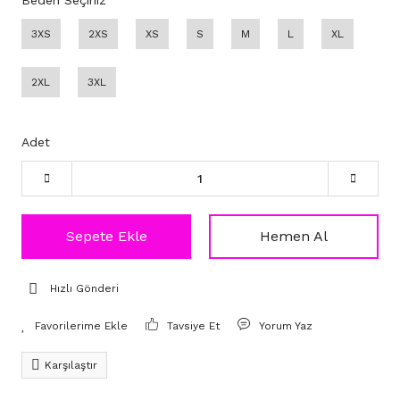
Beden Seçiniz
3XS
2XS
XS
S
M
L
XL
2XL
3XL
Adet
Sepete Ekle
Hemen Al
Hızlı Gönderi
Tavsiye Et
Yorum Yaz
Karşılaştır