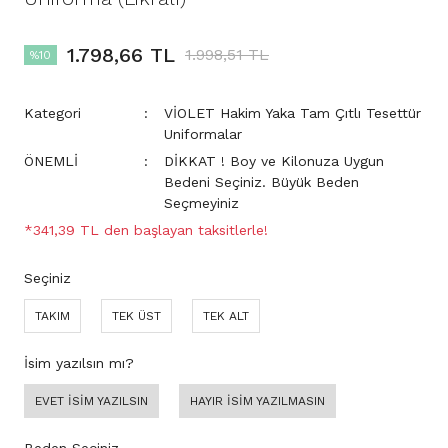
1.798,66 TL
1.998,51 TL
%10
Kategori
VİOLET Hakim Yaka Tam Çıtlı Tesettür
Uniformalar
ÖNEMLİ
DİKKAT ! Boy ve Kilonuza Uygun
Bedeni Seçiniz. Büyük Beden
Seçmeyiniz
*341,39 TL den başlayan taksitlerle!
Seçiniz
TAKIM
TEK ÜST
TEK ALT
İsim yazılsın mı?
EVET İSİM YAZILSIN
HAYIR İSİM YAZILMASIN