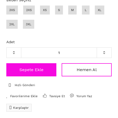
Beden Seçiniz
3XS
2XS
XS
S
M
L
XL
2XL
3XL
Adet
Sepete Ekle
Hemen Al
Hızlı Gönderi
Tavsiye Et
Yorum Yaz
Karşılaştır