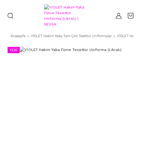
Anasayfa
VİOLET Hakim Yaka Tam Çıtlı Tesettür Uniformalar
VİOLET Hakim Y
YENİ