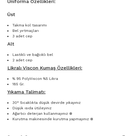
Uniforma Özellikleri:
Üst
Takma kol tasarımı
Bel yırtmaçları
3 adet cep
Alt
Lastikli ve bağcıklı bel
2 adet cep
Likralı Viscon Kumaş Özellikleri:
% 95 PolyViscon %5 Likra
185 Gr.
Yıkama Talimatı:
30° Sıcaklıkta düşük devirde yıkayınız
Düşük ısıda ütüleyiniz
Ağartıcı deterjan kullanmayınız ⊗
Kurutma makinesinde kurutma yapmayınız ⊗