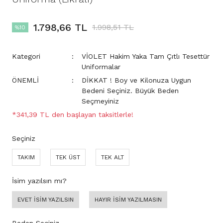
1.798,66 TL
1.998,51 TL
%10
Kategori
VİOLET Hakim Yaka Tam Çıtlı Tesettür
Uniformalar
ÖNEMLİ
DİKKAT ! Boy ve Kilonuza Uygun
Bedeni Seçiniz. Büyük Beden
Seçmeyiniz
*341,39 TL den başlayan taksitlerle!
Seçiniz
TAKIM
TEK ÜST
TEK ALT
İsim yazılsın mı?
EVET İSİM YAZILSIN
HAYIR İSİM YAZILMASIN