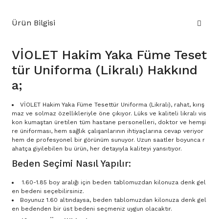
Ürün Bilgisi
VİOLET Hakim Yaka Füme Teset
tür Uniforma (Likralı) Hakkınd
a;
VİOLET Hakim Yaka Füme Tesettür Uniforma (Likralı), rahat, kırış
maz ve solmaz özellikleriyle öne çıkıyor. Lüks ve kaliteli likralı vis
kon kumaştan üretilen tüm hastane personelleri, doktor ve hemşi
re üniforması, hem sağlık çalışanlarının ihtiyaçlarına cevap veriyor
hem de profesyonel bir görünüm sunuyor. Uzun saatler boyunca r
ahatça giyilebilen bu ürün, her detayıyla kaliteyi yansıtıyor.
Beden Seçimi Nasıl Yapılır:
1.60-1.85 boy aralığı için beden tablomuzdan kilonuza denk gel
en bedeni seçebilirsiniz.
Boyunuz 1.60 altındaysa, beden tablomuzdan kilonuza denk gel
en bedenden bir üst bedeni seçmeniz uygun olacaktır.