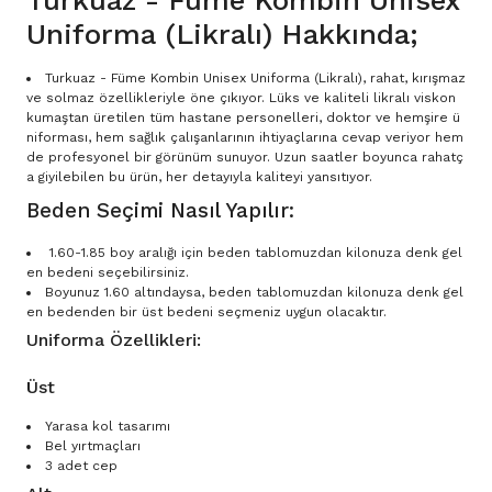
Turkuaz - Füme Kombin Unisex
Uniforma (Likralı) Hakkında;
Turkuaz - Füme Kombin Unisex Uniforma (Likralı), rahat, kırışmaz
ve solmaz özellikleriyle öne çıkıyor. Lüks ve kaliteli likralı viskon
kumaştan üretilen tüm hastane personelleri, doktor ve hemşire ü
niforması, hem sağlık çalışanlarının ihtiyaçlarına cevap veriyor hem
de profesyonel bir görünüm sunuyor. Uzun saatler boyunca rahatç
a giyilebilen bu ürün, her detayıyla kaliteyi yansıtıyor.
Beden Seçimi Nasıl Yapılır:
1.60-1.85 boy aralığı için beden tablomuzdan kilonuza denk gel
en bedeni seçebilirsiniz.
Boyunuz 1.60 altındaysa, beden tablomuzdan kilonuza denk gel
en bedenden bir üst bedeni seçmeniz uygun olacaktır.
Uniforma Özellikleri:
Üst
Yarasa kol tasarımı
Bel yırtmaçları
3 adet cep