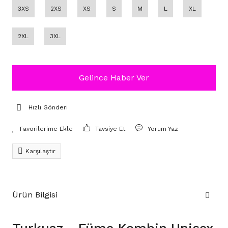
3XS
2XS
XS
S
M
L
XL
2XL
3XL
Gelince Haber Ver
Hızlı Gönderi
Tavsiye Et
Yorum Yaz
Karşılaştır
Ürün Bilgisi