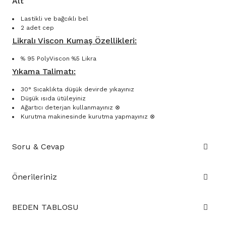
Alt
Lastikli ve bağcıklı bel
2 adet cep
Likralı Viscon Kumaş Özellikleri:
% 95 PolyViscon %5 Likra
Yıkama Talimatı:
30° Sıcaklıkta düşük devirde yıkayınız
Düşük ısıda ütüleyiniz
Ağartıcı deterjan kullanmayınız ⊗
Kurutma makinesinde kurutma yapmayınız ⊗
Soru & Cevap
Önerileriniz
BEDEN TABLOSU