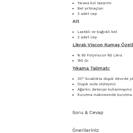
Yarasa kol tasarımı
Bel yırtmaçları
3 adet cep
Alt
Lastikli ve bağcıklı bel
2 adet cep
Likralı Viscon Kumaş Özelli
% 95 PolyViscon %5 Likra
185 Gr.
Yıkama Talimatı:
30° Sıcaklıkta düşük devirde yı
Düşük ısıda ütüleyiniz
Ağartıcı deterjan kullanmayınız
Kurutma makinesinde kurutma 
Soru & Cevap
Önerileriniz