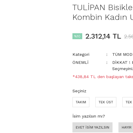
TULİPAN Bisikl
Kombin Kadın Un
2.312,14 TL
2.5
%10
Kategori
TÜM MOD
ÖNEMLİ
DİKKAT ! 
Seçmeyini
*438,84 TL den başlayan taksi
Seçiniz
TAKIM
TEK ÜST
TEK
İsim yazılsın mı?
EVET İSİM YAZILSIN
HAYIR