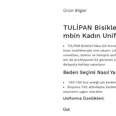
Ürün Bilgisi
TULİPAN Bisikle
mbin Kadın Unif
TULİPAN Bisiklet Yaka Gül Kurus
lmaz özellikleriyle öne çıkıyor. L
rsonelleri, doktor ve hemşire ünif
em de profesyonel bir görünüm sun
detayıyla kaliteyi yansıtıyor.
Beden Seçimi Nasıl Yap
1.60-1.85 boy aralığı için bed
Boyunuz 1.60 altındaysa, bede
seçmeniz uygun olacaktır.
Uniforma Özellikleri:
Üst