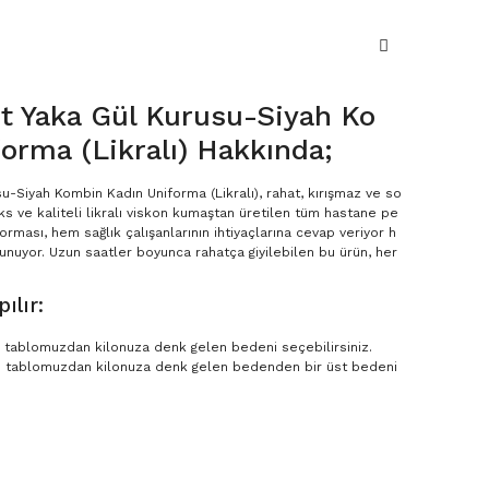
t Yaka Gül Kurusu-Siyah Ko
orma (Likralı) Hakkında;
u-Siyah Kombin Kadın Uniforma (Likralı), rahat, kırışmaz ve so
üks ve kaliteli likralı viskon kumaştan üretilen tüm hastane pe
orması, hem sağlık çalışanlarının ihtiyaçlarına cevap veriyor h
uyor. Uzun saatler boyunca rahatça giyilebilen bu ürün, her
ılır:
en tablomuzdan kilonuza denk gelen bedeni seçebilirsiniz.
n tablomuzdan kilonuza denk gelen bedenden bir üst bedeni