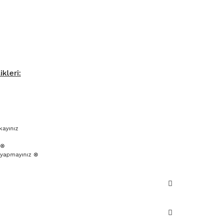
kleri:
kayınız
 ⊗
yapmayınız ⊗