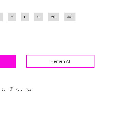
M
L
XL
2XL
3XL
Hemen Al
e Et
Yorum Yaz