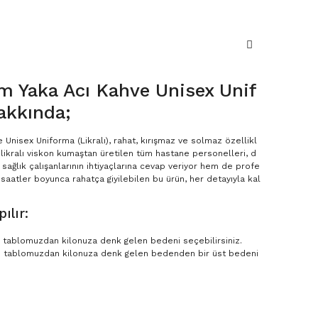
 Yaka Acı Kahve Unisex Unif
akkında;
Unisex Uniforma (Likralı), rahat, kırışmaz ve solmaz özellikl
i likralı viskon kumaştan üretilen tüm hastane personelleri, d
ağlık çalışanlarının ihtiyaçlarına cevap veriyor hem de profe
saatler boyunca rahatça giyilebilen bu ürün, her detayıyla kal
ılır:
en tablomuzdan kilonuza denk gelen bedeni seçebilirsiniz.
n tablomuzdan kilonuza denk gelen bedenden bir üst bedeni