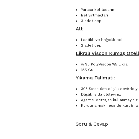
Yarasa kol tasarımı
Bel yırtmaçları
3 adet cep
Alt
Lastikli ve bağcıklı bel
2 adet cep
Likralı Viscon Kumaş Özelli
% 95 PolyViscon %5 Likra
185 Gr.
Yıkama Talimatı:
30° Sıcaklıkta düşük devirde yı
Düşük ısıda ütüleyiniz
Ağartıcı deterjan kullanmayınız
Kurutma makinesinde kurutma 
Soru & Cevap