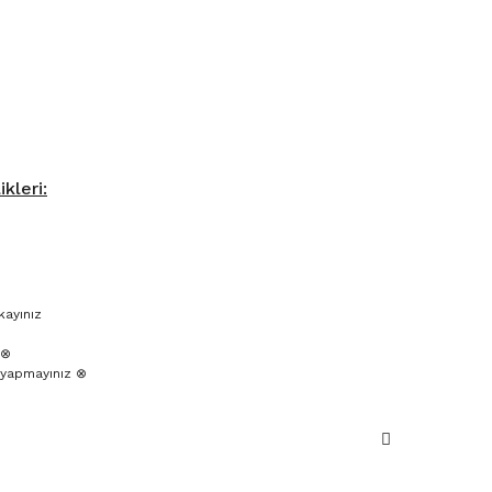
kleri:
kayınız
 ⊗
yapmayınız ⊗