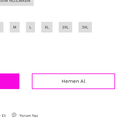
 İSİM YAZILMASIN
M
L
XL
2XL
3XL
Hemen Al
e Et
Yorum Yaz