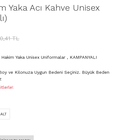
 Yaka Acı Kahve Unisex
ı)
90,41 TL
Hakim Yaka Unisex Uniformalar
,
KAMPANYALI
Boy ve Kilonuza Uygun Bedeni Seçiniz. Büyük Beden
z
tlerle!
 ALT