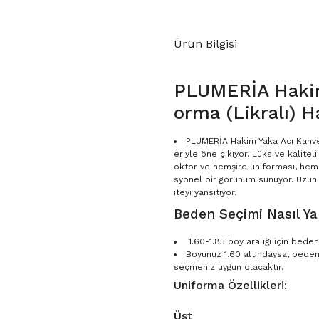
Ürün Bilgisi
PLUMERİA Hakim
orma (Likralı) H
PLUMERİA Hakim Yaka Acı Kahve 
eriyle öne çıkıyor. Lüks ve kalitel
oktor ve hemşire üniforması, hem s
syonel bir görünüm sunuyor. Uzun 
iteyi yansıtıyor.
Beden Seçimi Nasıl Yap
1.60-1.85 boy aralığı için bed
Boyunuz 1.60 altındaysa, bede
seçmeniz uygun olacaktır.
Uniforma Özellikleri:
Üst