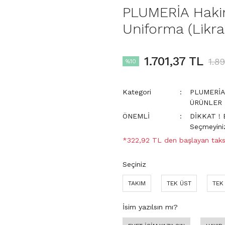
PLUMERİA Hakim
Uniforma (Likral
1.701,37 TL
1.8
%10
Kategori
PLUMERİA 
ÜRÜNLER
ÖNEMLİ
DİKKAT ! 
Seçmeyini
*322,92 TL den başlayan taksi
Seçiniz
TAKIM
TEK ÜST
TEK
İsim yazılsın mı?