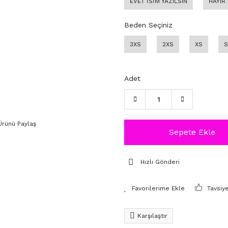
EVET İSİM YAZILSIN
HAYIR
Beden Seçiniz
3XS
2XS
XS
S
Adet
Ürünü Paylaş
Sepete Ekle
Hızlı Gönderi
Tavsiy
Karşılaştır