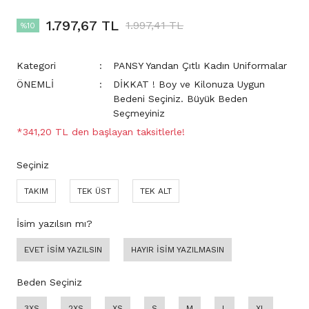
1.797,67 TL
1.997,41 TL
%10
Kategori
PANSY Yandan Çıtlı Kadın Uniformalar
ÖNEMLİ
DİKKAT ! Boy ve Kilonuza Uygun
Bedeni Seçiniz. Büyük Beden
Seçmeyiniz
*341,20 TL den başlayan taksitlerle!
Seçiniz
TAKIM
TEK ÜST
TEK ALT
İsim yazılsın mı?
EVET İSİM YAZILSIN
HAYIR İSİM YAZILMASIN
Beden Seçiniz
3XS
2XS
XS
S
M
L
XL