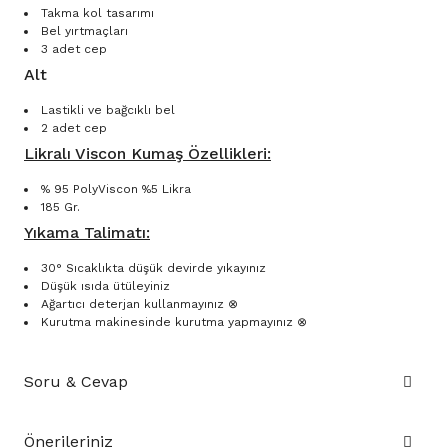
Takma kol tasarımı
Bel yırtmaçları
3 adet cep
Alt
Lastikli ve bağcıklı bel
2 adet cep
Likralı Viscon Kumaş Özellikleri:
% 95 PolyViscon %5 Likra
185 Gr.
Yıkama Talimatı:
30° Sıcaklıkta düşük devirde yıkayınız
Düşük ısıda ütüleyiniz
Ağartıcı deterjan kullanmayınız ⊗
Kurutma makinesinde kurutma yapmayınız ⊗
Soru & Cevap
Önerileriniz