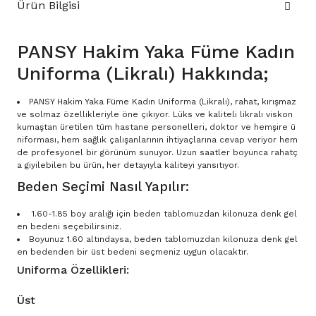
Ürün Bilgisi
PANSY Hakim Yaka Füme Kadın
Uniforma (Likralı) Hakkında;
PANSY Hakim Yaka Füme Kadın Uniforma (Likralı), rahat, kırışmaz
ve solmaz özellikleriyle öne çıkıyor. Lüks ve kaliteli likralı viskon
kumaştan üretilen tüm hastane personelleri, doktor ve hemşire ü
niforması, hem sağlık çalışanlarının ihtiyaçlarına cevap veriyor hem
de profesyonel bir görünüm sunuyor. Uzun saatler boyunca rahatç
a giyilebilen bu ürün, her detayıyla kaliteyi yansıtıyor.
Beden Seçimi Nasıl Yapılır:
1.60-1.85 boy aralığı için beden tablomuzdan kilonuza denk gel
en bedeni seçebilirsiniz.
Boyunuz 1.60 altındaysa, beden tablomuzdan kilonuza denk gel
en bedenden bir üst bedeni seçmeniz uygun olacaktır.
Uniforma Özellikleri:
Üst