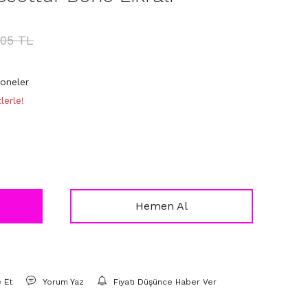
,05 TL
Boneler
lerle!
Hemen Al
e Et
Yorum Yaz
Fiyatı Düşünce Haber Ver