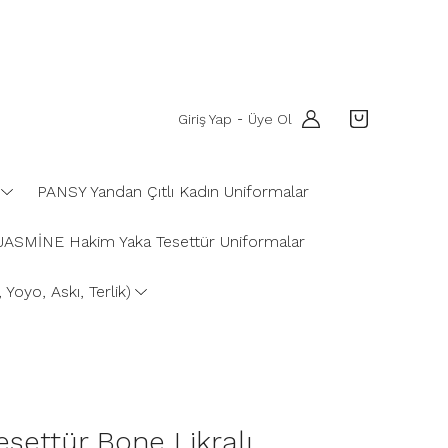
Giriş Yap
Üye Ol
-
PANSY Yandan Çıtlı Kadın Uniformalar
JASMİNE Hakim Yaka Tesettür Uniformalar
Yoyo, Askı, Terlik)
esettür Bone Likralı