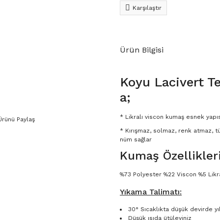
Karşılaştır
Ürün Bilgisi
Koyu Lacivert T
a;
* Likralı viscon kumaş esnek yapıs
Ürünü Paylaş
* Kırışmaz, solmaz, renk atmaz, t
nüm sağlar
Kumaş Özellikleri
%73 Polyester %22 Viscon %5 Likr
Yıkama Talimatı:
30° Sıcaklıkta düşük devirde yı
Düşük ısıda ütüleyiniz