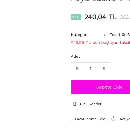
240,04 TL
300
%20
Kategori
Tesettür 
*45,56 TL den başlayan taksit
Adet
Sepete Ekle
Hızlı Gönderi
Tavsiy