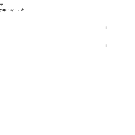
 ⊗
yapmayınız ⊗