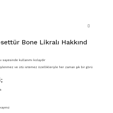
esettür Bone Likralı Hakkınd
ı sayesinde kullanımı kolaydır
üylenmez ve ütü istemez özellikleriyle her zaman şık bir görü
;
a
kayınız