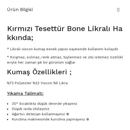
Ürün Bilgisi
Kırmızı Tesettür Bone Likralı Ha
kkında;
* Likralı viscon kumaş esnek yapısı sayesinde kullanımı kolaydır
* Kırışmaz, solmaz, renk atmaz, tüylenmez ve ütü istemez özellikl
eriyle her zaman şık bir görünüm sağlar
Kumaş Özellikleri ;
%73 Polyester %22 Viscon %5 Likra
Yıkama Talimatı:
30° Sıcaklıkta düşük devirde yıkayınız
Düşük ısıda ütüleyiniz
Ağartıcı deterjan kullanmayınız ⊗
Kurutma makinesinde kurutma yapmayınız ⊗