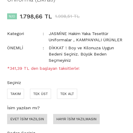
1.798,66 TL
1.998,51 TL
%10
Kategori
JASMİNE Hakim Yaka Tesettür
Uniformalar
,
KAMPANYALI ÜRÜNLER
ÖNEMLİ
DİKKAT ! Boy ve Kilonuza Uygun
Bedeni Seçiniz. Büyük Beden
Seçmeyiniz
*341,39 TL den başlayan taksitlerle!
Seçiniz
TAKIM
TEK ÜST
TEK ALT
İsim yazılsın mı?
EVET İSİM YAZILSIN
HAYIR İSİM YAZILMASIN