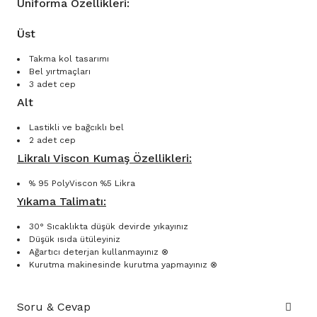
Uniforma Özellikleri:
Üst
Takma kol tasarımı
Bel yırtmaçları
3 adet cep
Alt
Lastikli ve bağcıklı bel
2 adet cep
Likralı Viscon Kumaş Özellikleri:
% 95 PolyViscon %5 Likra
Yıkama Talimatı:
30° Sıcaklıkta düşük devirde yıkayınız
Düşük ısıda ütüleyiniz
Ağartıcı deterjan kullanmayınız ⊗
Kurutma makinesinde kurutma yapmayınız ⊗
Soru & Cevap