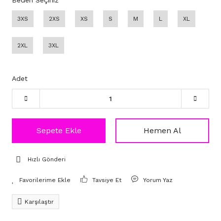
Beden Seçiniz
3XS
2XS
XS
S
M
L
XL
2XL
3XL
Adet
Sepete Ekle
Hemen Al
Hızlı Gönderi
Tavsiye Et
Yorum Yaz
Karşılaştır