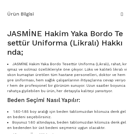
Ürün Bilgisi
JASMİNE Hakim Yaka Bordo Te
settür Uniforma (Likralı) Hakkı
nda;
JASMİNE Hakim Yaka Bordo Tesettür Uniforma (Likralı), rahat, kır
ışmaz ve solmaz özellikleriyle öne çıkıyor. Lüks ve kaliteli likralı vi
skon kumaştan üretilen tüm hastane personelleri, doktor ve hem
şire üniforması, hem sağlık çalışanlarının ihtiyaçlarına cevap veriyo
r hem de profesyonel bir görünüm sunuyor. Uzun saatler boyunca
rahatça giyilebilen bu ürün, her detayıyla kaliteyi yansıtıyor.
Beden Seçimi Nasıl Yapılır:
1.60-1.85 boy aralığı için beden tablomuzdan kilonuza denk gel
en bedeni seçebilirsiniz.
Boyunuz 1.60 altındaysa, beden tablomuzdan kilonuza denk gel
en bedenden bir üst bedeni seçmeniz uygun olacaktır.