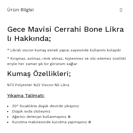
Ürün Bilgisi
Gece Mavisi Cerrahi Bone Likra
lı Hakkında;
* Likralı viscon kumaş esnek yapısı sayesinde kullanımı kolaydır
* Kırışmaz, solmaz, renk atmaz, tüylenmez ve ütü istemez özellikl
eriyle her zaman şık bir görünüm sağlar
Kumaş Özellikleri;
%73 Polyester %22 Viscon %5 Likra
Yıkama Talimatı:
30° Sıcaklıkta düşük devirde yıkayınız
Düşük ısıda ütüleyiniz
Ağartıcı deterjan kullanmayınız ⊗
Kurutma makinesinde kurutma yapmayınız ⊗