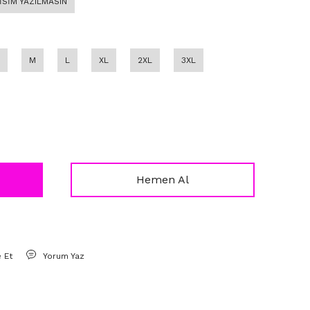
 İSİM YAZILMASIN
M
L
XL
2XL
3XL
Hemen Al
e Et
Yorum Yaz