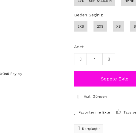
EVET İSİM YAZILSIN
HAYIR
Beden Seçiniz
3XS
2XS
XS
S
Adet
Ürünü Paylaş
Sepete Ekle
Hızlı Gönderi
Tavsiy
Karşılaştır