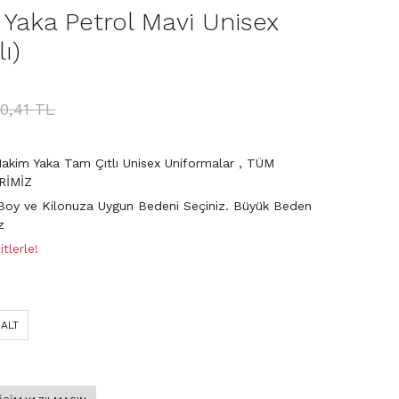
Yaka Petrol Mavi Unisex
ı)
90,41 TL
akim Yaka Tam Çıtlı Unisex Uniformalar
,
TÜM
RİMİZ
Boy ve Kilonuza Uygun Bedeni Seçiniz. Büyük Beden
z
tlerle!
 ALT