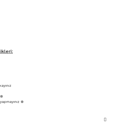
kleri:
kayınız
 ⊗
yapmayınız ⊗