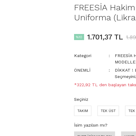
FREESİA Hakim 
Uniforma (Likral
1.701,37 TL
1.8
%10
Kategori
FREESİA H
MODELLE
ÖNEMLİ
DİKKAT ! 
Seçmeyini
*322,92 TL den başlayan taksi
Seçiniz
TAKIM
TEK ÜST
TEK
İsim yazılsın mı?