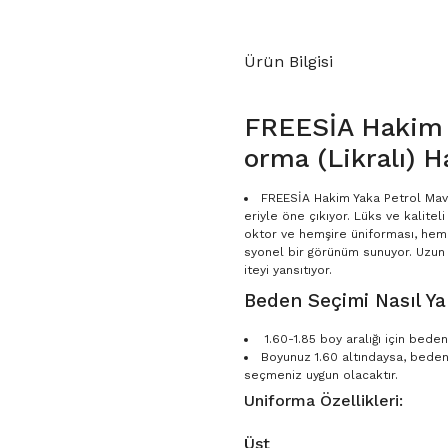
Ürün Bilgisi
FREESİA Hakim Y
orma (Likralı) H
FREESİA Hakim Yaka Petrol Mavi 
eriyle öne çıkıyor. Lüks ve kalitel
oktor ve hemşire üniforması, hem s
syonel bir görünüm sunuyor. Uzun 
iteyi yansıtıyor.
Beden Seçimi Nasıl Yap
1.60-1.85 boy aralığı için bed
Boyunuz 1.60 altındaysa, bede
seçmeniz uygun olacaktır.
Uniforma Özellikleri:
Üst