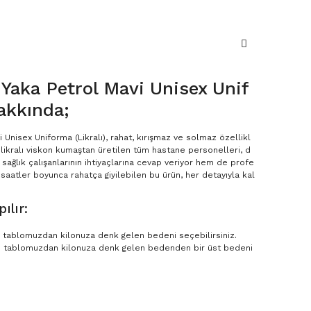
aka Petrol Mavi Unisex Unif
akkında;
Unisex Uniforma (Likralı), rahat, kırışmaz ve solmaz özellikl
i likralı viskon kumaştan üretilen tüm hastane personelleri, d
ağlık çalışanlarının ihtiyaçlarına cevap veriyor hem de profe
saatler boyunca rahatça giyilebilen bu ürün, her detayıyla kal
ılır:
en tablomuzdan kilonuza denk gelen bedeni seçebilirsiniz.
n tablomuzdan kilonuza denk gelen bedenden bir üst bedeni