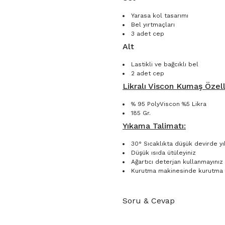
Yarasa kol tasarımı
Bel yırtmaçları
3 adet cep
Alt
Lastikli ve bağcıklı bel
2 adet cep
Likralı Viscon Kumaş Özelli
% 95 PolyViscon %5 Likra
185 Gr.
Yıkama Talimatı:
30° Sıcaklıkta düşük devirde yı
Düşük ısıda ütüleyiniz
Ağartıcı deterjan kullanmayınız
Kurutma makinesinde kurutma 
Soru & Cevap