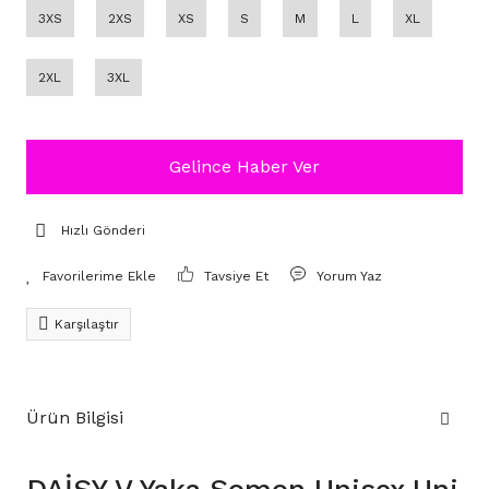
3XS
2XS
XS
S
M
L
XL
2XL
3XL
Gelince Haber Ver
Hızlı Gönderi
Tavsiye Et
Yorum Yaz
Karşılaştır
Ürün Bilgisi