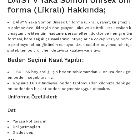
DAİSY V Yaka Somon Unisex Uni
forma (Likralı) Hakkında;
DAİSY V Yaka Somon Unisex Uniforma (Likralı), rahat, kırışmaz v
e solmaz özellikleriyle öne çıkıyor. Lüks ve kaliteli likralı viskon k
umaştan üretilen tüm hastane personelleri, doktor ve hemşire üni
forması, hem sağlık çalışanlarının ihtiyaçlarına cevap veriyor hem d
e profesyonel bir görünüm sunuyor. Uzun saatler boyunca rahatça
giyilebilen bu ürün, her detayıyla kaliteyi yansıtıyor.
Beden Seçimi Nasıl Yapılır:
1.60-1.85 boy aralığı için beden tablomuzdan kilonuza denk gel
en bedeni seçebilirsiniz.
Boyunuz 1.60 altındaysa, beden tablomuzdan kilonuza denk gel
en bedenden bir üst bedeni seçmeniz uygun olacaktır.
Uniforma Özellikleri:
Üst
Yarasa kol tasarımı
Bel yırtmaçları
3 adet cep