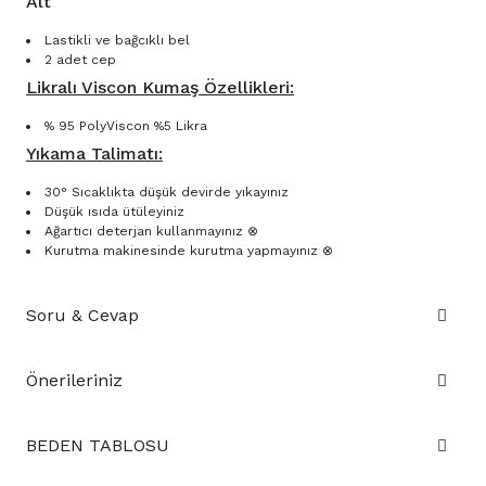
Alt
Lastikli ve bağcıklı bel
2 adet cep
Likralı Viscon Kumaş Özellikleri:
% 95 PolyViscon %5 Likra
Yıkama Talimatı:
30° Sıcaklıkta düşük devirde yıkayınız
Düşük ısıda ütüleyiniz
Ağartıcı deterjan kullanmayınız ⊗
Kurutma makinesinde kurutma yapmayınız ⊗
Soru & Cevap
Önerileriniz
BEDEN TABLOSU