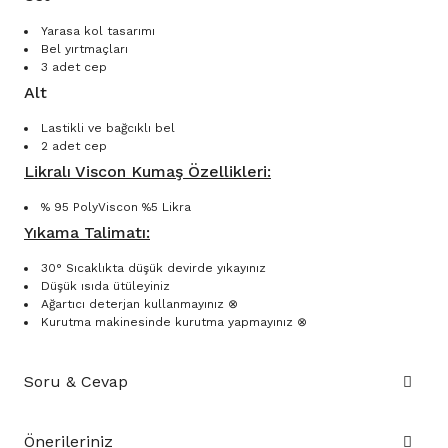
Yarasa kol tasarımı
Bel yırtmaçları
3 adet cep
Alt
Lastikli ve bağcıklı bel
2 adet cep
Likralı Viscon Kumaş Özellikleri:
% 95 PolyViscon %5 Likra
Yıkama Talimatı:
30° Sıcaklıkta düşük devirde yıkayınız
Düşük ısıda ütüleyiniz
Ağartıcı deterjan kullanmayınız ⊗
Kurutma makinesinde kurutma yapmayınız ⊗
Soru & Cevap
Önerileriniz