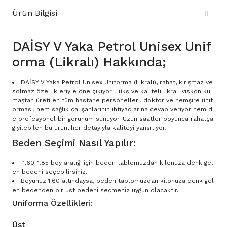
Ürün Bilgisi
DAİSY V Yaka Petrol Unisex Unif
orma (Likralı) Hakkında;
DAİSY V Yaka Petrol Unisex Uniforma (Likralı), rahat, kırışmaz ve
solmaz özellikleriyle öne çıkıyor. Lüks ve kaliteli likralı viskon ku
maştan üretilen tüm hastane personelleri, doktor ve hemşire ünif
orması, hem sağlık çalışanlarının ihtiyaçlarına cevap veriyor hem d
e profesyonel bir görünüm sunuyor. Uzun saatler boyunca rahatça
giyilebilen bu ürün, her detayıyla kaliteyi yansıtıyor.
Beden Seçimi Nasıl Yapılır:
1.60-1.85 boy aralığı için beden tablomuzdan kilonuza denk gel
en bedeni seçebilirsiniz.
Boyunuz 1.60 altındaysa, beden tablomuzdan kilonuza denk gel
en bedenden bir üst bedeni seçmeniz uygun olacaktır.
Uniforma Özellikleri:
Üst