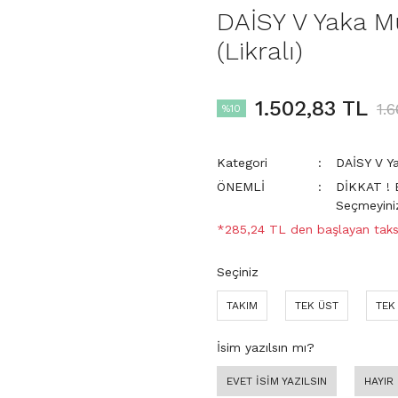
DAİSY V Yaka 
(Likralı)
1.502,83 TL
1.
%10
Kategori
DAİSY V Y
ÖNEMLİ
DİKKAT ! 
Seçmeyini
*285,24 TL den başlayan taksi
Seçiniz
TAKIM
TEK ÜST
TEK
İsim yazılsın mı?
EVET İSİM YAZILSIN
HAYIR