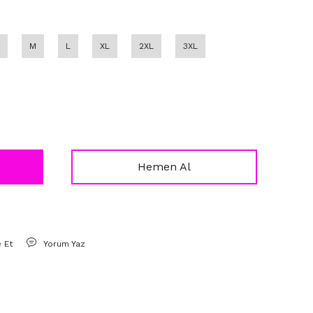
M
L
XL
2XL
3XL
Hemen Al
e Et
Yorum Yaz