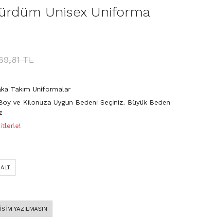
Mürdüm Unisex Uniforma
669,81 TL
aka Takım Uniformalar
Boy ve Kilonuza Uygun Bedeni Seçiniz. Büyük Beden
z
tlerle!
 ALT
 İSİM YAZILMASIN