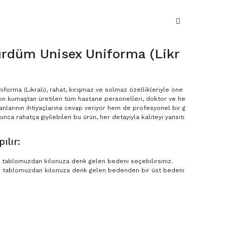
ürdüm Unisex Uniforma (Likr
orma (Likralı), rahat, kırışmaz ve solmaz özellikleriyle öne
viskon kumaştan üretilen tüm hastane personelleri, doktor ve he
anlarının ihtiyaçlarına cevap veriyor hem de profesyonel bir g
ca rahatça giyilebilen bu ürün, her detayıyla kaliteyi yansıtı
ılır:
en tablomuzdan kilonuza denk gelen bedeni seçebilirsiniz.
n tablomuzdan kilonuza denk gelen bedenden bir üst bedeni