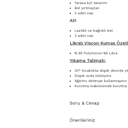
Yarasa kol tasarımı
Bel yırtmaçları
3 adet cep
Alt
Lastikli ve bağcıklı bel
2 adet cep
Likralı Viscon Kumaş Özelli
% 95 PolyViscon %5 Likra
Yıkama Talimatı:
30° Sıcaklıkta düşük devirde yı
Düşük ısıda ütüleyiniz
Ağartıcı deterjan kullanmayınız
Kurutma makinesinde kurutma 
Soru & Cevap
Önerileriniz