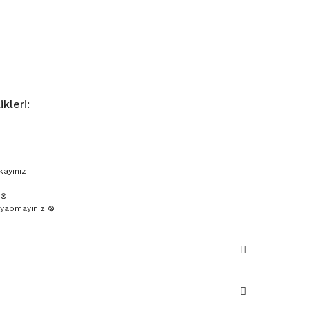
kleri:
kayınız
 ⊗
yapmayınız ⊗