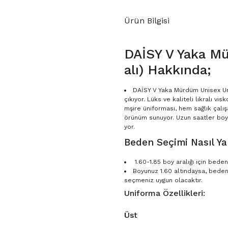
Ürün Bilgisi
DAİSY V Yaka M
alı) Hakkında;
DAİSY V Yaka Mürdüm Unisex Unif
çıkıyor. Lüks ve kaliteli likralı 
mşire üniforması, hem sağlık çalış
örünüm sunuyor. Uzun saatler boyun
yor.
Beden Seçimi Nasıl Yap
1.60-1.85 boy aralığı için bed
Boyunuz 1.60 altındaysa, bede
seçmeniz uygun olacaktır.
Uniforma Özellikleri:
Üst