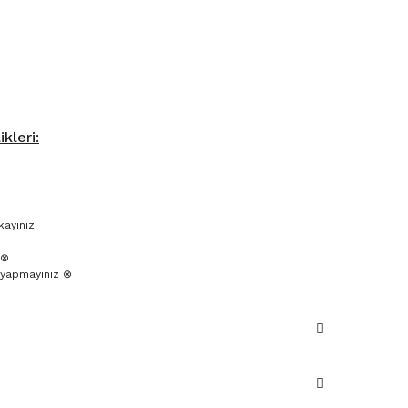
kleri:
kayınız
 ⊗
yapmayınız ⊗