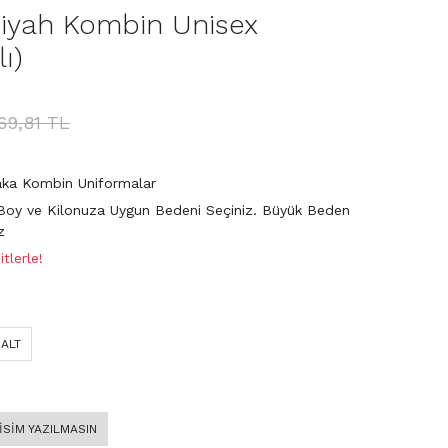
Siyah Kombin Unisex
ı)
669,81 TL
aka Kombin Uniformalar
Boy ve Kilonuza Uygun Bedeni Seçiniz. Büyük Beden
z
tlerle!
 ALT
 İSİM YAZILMASIN