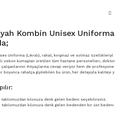
iyah Kombin Unisex Uniforma
da;
ex Uniforma (Likralı), rahat, kırışmaz ve solmaz özellikleriyl
kralı viskon kumaştan üretilen tüm hastane personelleri, doktor
 çalışanlarının ihtiyaçlarına cevap veriyor hem de profesyone
r boyunca rahatça giyilebilen bu ürün, her detayıyla kaliteyi y
ılır:
en tablomuzdan kilonuza denk gelen bedeni seçebilirsiniz.
n tablomuzdan kilonuza denk gelen bedenden bir üst bedeni