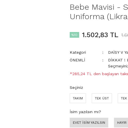
Bebe Mavisi - 
Uniforma (Likral
1.502,83 TL
1.
%10
Kategori
DAİSY V Y
ÖNEMLİ
DİKKAT ! 
Seçmeyini
*285,24 TL den başlayan taksi
Seçiniz
TAKIM
TEK ÜST
TEK
İsim yazılsın mı?
EVET İSİM YAZILSIN
HAYIR