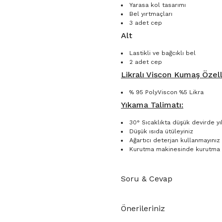
Yarasa kol tasarımı
Bel yırtmaçları
3 adet cep
Alt
Lastikli ve bağcıklı bel
2 adet cep
Likralı Viscon Kumaş Özelli
% 95 PolyViscon %5 Likra
Yıkama Talimatı:
30° Sıcaklıkta düşük devirde yı
Düşük ısıda ütüleyiniz
Ağartıcı deterjan kullanmayınız
Kurutma makinesinde kurutma 
Soru & Cevap
Önerileriniz