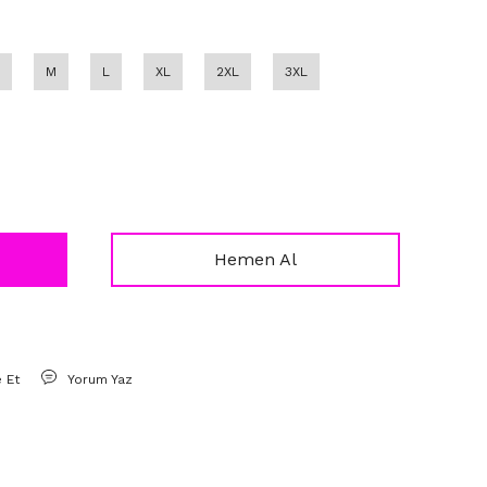
M
L
XL
2XL
3XL
Hemen Al
e Et
Yorum Yaz