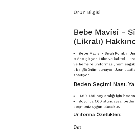
Ürün Bilgisi
Bebe Mavisi - S
(Likralı) Hakkın
Bebe Mavisi - Siyah Kombin Unis
e öne çıkıyor. Lüks ve kaliteli li
ve hemşire üniforması, hem sağlık
l bir görünüm sunuyor. Uzun saatle
ansıtıyor.
Beden Seçimi Nasıl Yap
1.60-1.85 boy aralığı için bed
Boyunuz 1.60 altındaysa, bede
seçmeniz uygun olacaktır.
Uniforma Özellikleri:
Üst